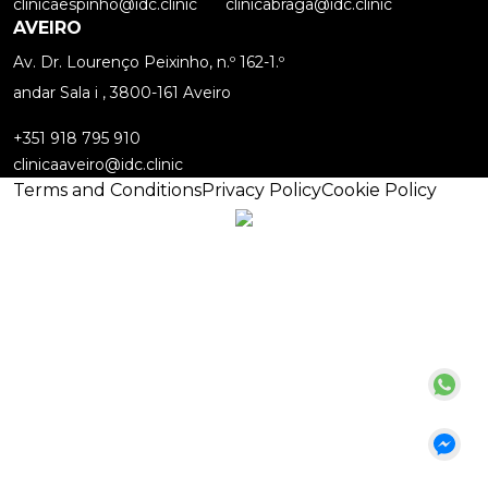
clinicaespinho@idc.clinic
clinicabraga@idc.clinic
AVEIRO
Av. Dr. Lourenço Peixinho, n.º 162-1.º
andar Sala i , 3800-161 Aveiro
+351 918 795 910
clinicaaveiro@idc.clinic
Terms and Conditions
Privacy Policy
Cookie Policy