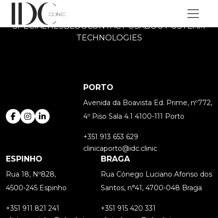
IDC.CLINIC
SPECIALTIES
BLOG
CONTACT US
ABOUT US
TEAM
TECHNOLOGIES
PORTO
Avenida da Boavista Ed. Prime, nº772,
4º Piso Sala 4.1 4100-111 Porto
+351 913 653 629
clinicaporto@idc.clinic
ESPINHO
BRAGA
Rua 18, Nº828,
Rua Cónego Luciano Afonso dos
4500-245 Espinho
Santos, n°41, 4700-048 Braga
+351 911 821 241
+351 915 420 331