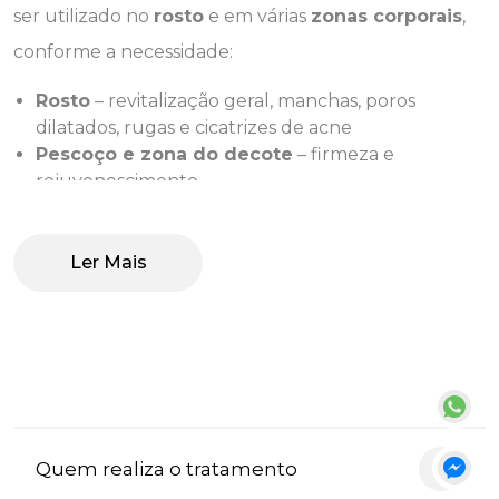
ser utilizado no
rosto
e em várias
zonas corporais
,
conforme a necessidade:
Rosto
– revitalização geral, manchas, poros
dilatados, rugas e cicatrizes de acne
Pescoço e zona do decote
– firmeza e
rejuvenescimento
Abdómen, coxas, glúteos
– tratamento de
estrias e flacidez\
Couro cabeludo
– estímulo da regeneração
capilar, quando combinado com PRP
Quem realiza o tratamento