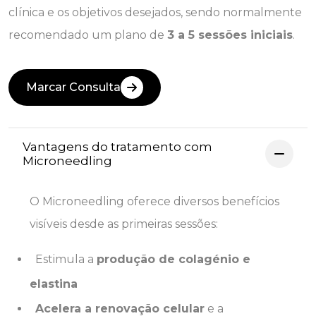
clínica e os objetivos desejados, sendo normalmente
recomendado um plano de
3 a 5 sessões iniciais
.
Marcar Consulta
Vantagens do tratamento com
Microneedling
O Microneedling oferece diversos benefícios
visíveis desde as primeiras sessões:
Estimula a
produção de colagénio e
elastina
Acelera a renovação celular
e a