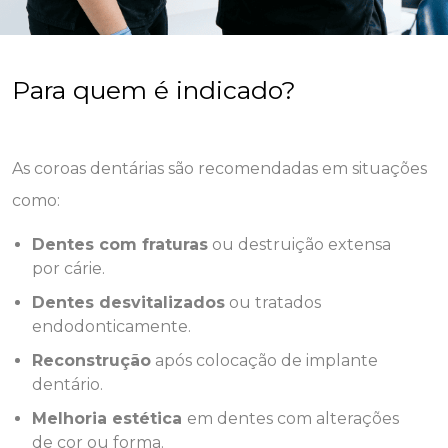
Para quem é indicado?
As coroas dentárias são recomendadas em situações
como:
Dentes com fraturas
ou destruição extensa
por cárie.
Dentes desvitalizados
ou tratados
endodonticamente.
Reconstrução
após colocação de implante
dentário.
Melhoria estética
em dentes com alterações
de cor ou forma.