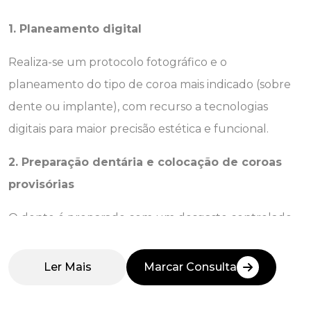
1. Planeamento digital
Realiza-se um protocolo fotográfico e o
planeamento do tipo de coroa mais indicado (sobre
dente ou implante), com recurso a tecnologias
digitais para maior precisão estética e funcional.
2. Preparação dentária e colocação de coroas
provisórias
O dente é preparado com um desgaste controlado
e, na mesma consulta, são colocadas
coroas
provisórias
, que protegem o dente e mantêm a
Marcar Consulta
estética até à fase final.